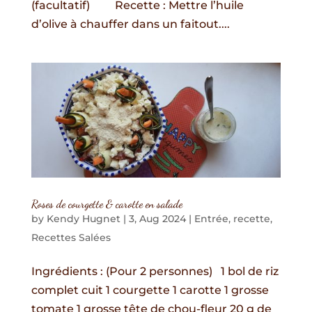
(facultatif) Recette : Mettre l’huile
d’olive à chauffer dans un faitout....
Roses de courgette & carotte en salade
by
Kendy Hugnet
|
3, Aug 2024
|
Entrée
,
recette
,
Recettes Salées
Ingrédients : (Pour 2 personnes) 1 bol de riz
complet cuit 1 courgette 1 carotte 1 grosse
tomate 1 grosse tête de chou-fleur 20 g de