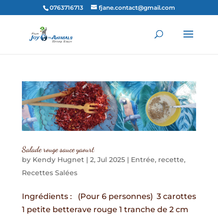
0763716713
fjane.contact@gmail.com
Salade rouge sauce yaourt
by
Kendy Hugnet
|
2, Jul 2025
|
Entrée
,
recette
,
Recettes Salées
Ingrédients : (Pour 6 personnes) 3 carottes
1 petite betterave rouge 1 tranche de 2 cm