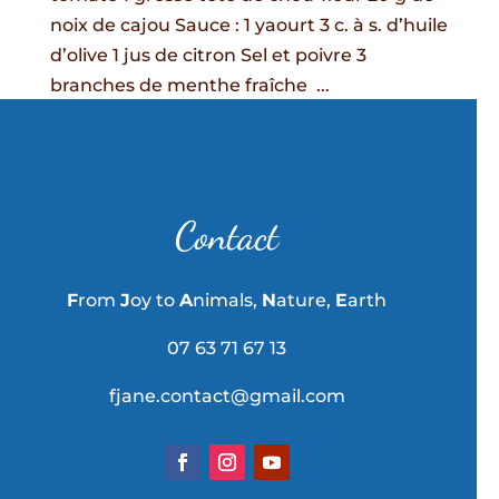
noix de cajou Sauce : 1 yaourt 3 c. à s. d’huile
d’olive 1 jus de citron Sel et poivre 3
branches de menthe fraîche ...
« Older Entries
Contact
F
rom
J
oy to
A
nimals,
N
ature,
E
arth
07 63 71 67 13
fjane.contact@gmail.com