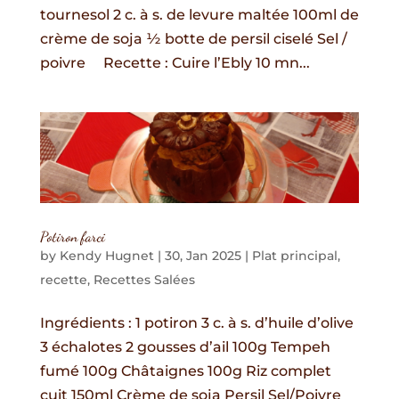
tournesol 2 c. à s. de levure maltée 100ml de
crème de soja ½ botte de persil ciselé Sel /
poivre Recette : Cuire l’Ebly 10 mn...
Potiron farci
by
Kendy Hugnet
|
30, Jan 2025
|
Plat principal
,
recette
,
Recettes Salées
Ingrédients : 1 potiron 3 c. à s. d’huile d’olive
3 échalotes 2 gousses d’ail 100g Tempeh
fumé 100g Châtaignes 100g Riz complet
cuit 150ml Crème de soja Persil Sel/Poivre